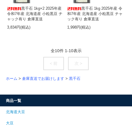
黒千石 1kg×2 2025年産
黒千石 1kg 2025年産 令
令和7年産 北海道産 小粒黒豆 チ
和7年産 北海道産 小粒黒豆 チャ
ャック有り 倉庫直送
ック有り 倉庫直送
3,834円(税込)
1,998円(税込)
全
10
件
1
-
10
表示
< 前
次 >
ホーム
>
倉庫直送でお届けします
>
黒千石
商品一覧
北海道大豆
大豆