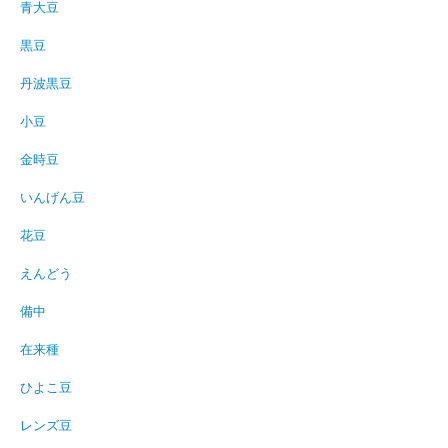
青大豆
黒豆
丹波黒豆
小豆
金時豆
いんげん豆
花豆
えんどう
備中
在来種
ひよこ豆
レンズ豆