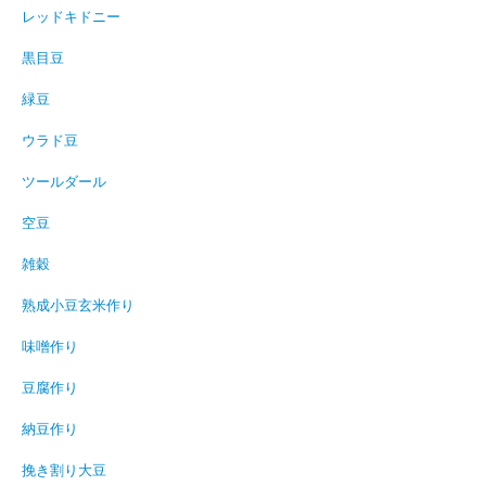
レッドキドニー
黒目豆
緑豆
ウラド豆
ツールダール
空豆
雑穀
熟成小豆玄米作り
味噌作り
豆腐作り
納豆作り
挽き割り大豆