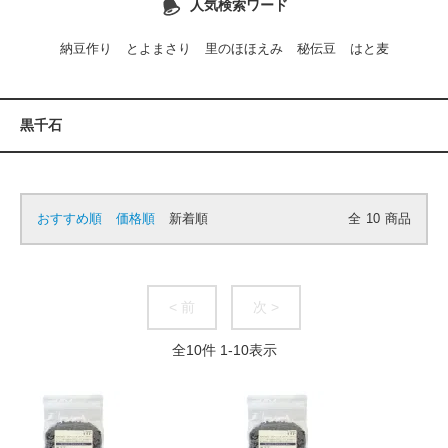
人気検索ワード
納豆作り
とよまさり
里のほほえみ
秘伝豆
はと麦
黒千石
おすすめ順
価格順
新着順
全
10
商品
< 前
次 >
全
10
件
1
-
10
表示