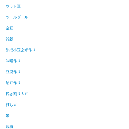
ウラド豆
ツールダール
空豆
雑穀
熟成小豆玄米作り
味噌作り
豆腐作り
納豆作り
挽き割り大豆
打ち豆
米
穀粉