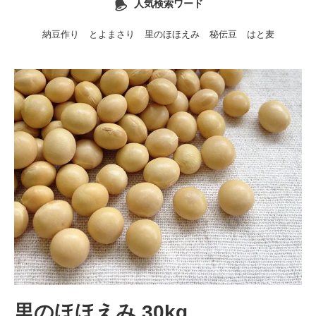
人気検索ワード
納豆作り
とよまさり
里のほほえみ
秘伝豆
はと麦
里のほほえみ 30kg