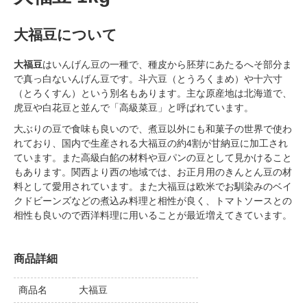
大福豆について
大福豆
はいんげん豆の一種で、種皮から胚芽にあたるへそ部分ま
で真っ白ないんげん豆です。斗六豆（とうろくまめ）や十六寸
（とろくすん）という別名もあります。主な原産地は北海道で、
虎豆や白花豆と並んで「高級菜豆」と呼ばれています。
大ぶりの豆で食味も良いので、煮豆以外にも和菓子の世界で使わ
れており、国内で生産される大福豆の約4割が甘納豆に加工され
ています。また高級白餡の材料や豆パンの豆として見かけること
もあります。関西より西の地域では、お正月用のきんとん豆の材
料として愛用されています。また大福豆は欧米でお馴染みのベイ
クドビーンズなどの煮込み料理と相性が良く、トマトソースとの
相性も良いので西洋料理に用いることが最近増えてきています。
商品詳細
商品名
大福豆