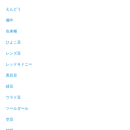
えんどう
備中
在来種
ひよこ豆
レンズ豆
レッドキドニー
黒目豆
緑豆
ウラド豆
ツールダール
空豆