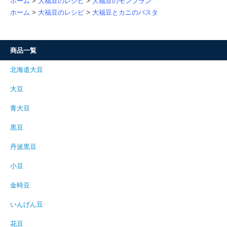
ホーム
>
大福豆のレシピ
>
大福豆のモンブラン
ホーム
>
大福豆のレシピ
>
大福豆とカニのパスタ
商品一覧
北海道大豆
大豆
青大豆
黒豆
丹波黒豆
小豆
金時豆
いんげん豆
花豆