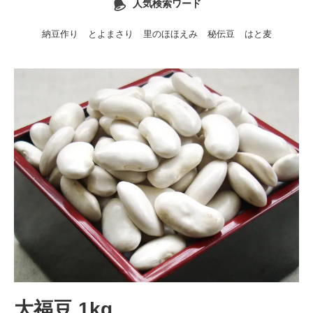
人気検索ワード
納豆作り
とよまさり
里のほほえみ
秘伝豆
はと麦
大福豆 1kg