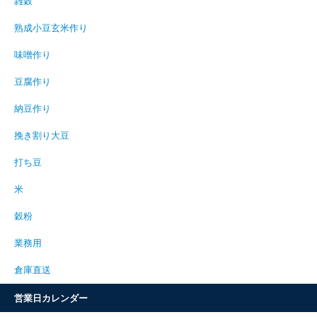
雑穀
熟成小豆玄米作り
味噌作り
豆腐作り
納豆作り
挽き割り大豆
打ち豆
米
穀粉
業務用
倉庫直送
営業日カレンダー