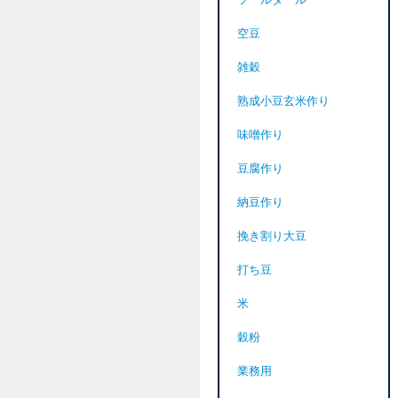
ツールダール
空豆
雑穀
熟成小豆玄米作り
味噌作り
豆腐作り
納豆作り
挽き割り大豆
打ち豆
米
穀粉
業務用