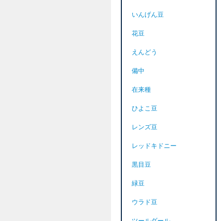
いんげん豆
花豆
えんどう
備中
在来種
ひよこ豆
レンズ豆
レッドキドニー
黒目豆
緑豆
ウラド豆