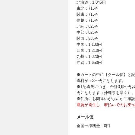
北海道：1,045円
東北：715円
関東：715円
信越：715円
北陸：825円
中部：825円
関西：935円
中国：1,100円
四国：1,210円
九州：1,320円
沖縄：1,650円
※カートの中に【クール便】と
送料が＋330円になります。
※1配送先につき、合計3,980
円になります（沖縄県を除く）
※住所にお間違いがないかご確
運賃が発生し、着払いでのお支
メール便
全国一律料金：0円