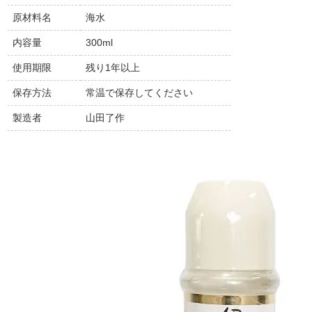
原材料名
海水
内容量
300ml
使用期限
残り1年以上
保存方法
常温で保存してください
製造者
山田了作