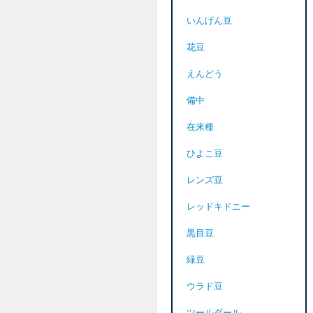
いんげん豆
花豆
えんどう
備中
在来種
ひよこ豆
レンズ豆
レッドキドニー
黒目豆
緑豆
ウラド豆