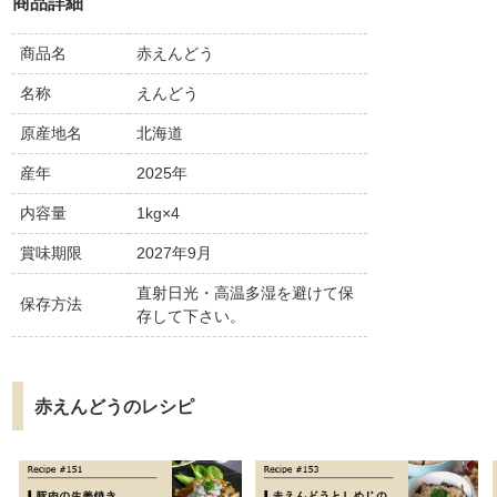
商品詳細
商品名
赤えんどう
名称
えんどう
原産地名
北海道
産年
2025年
内容量
1kg×4
賞味期限
2027年9月
直射日光・高温多湿を避けて保
保存方法
存して下さい。
赤えんどうのレシピ