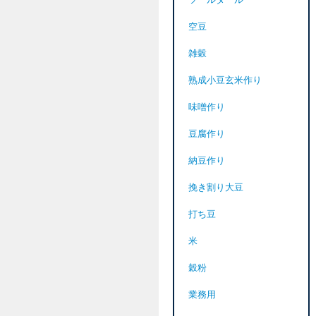
ツールダール
空豆
雑穀
熟成小豆玄米作り
味噌作り
豆腐作り
納豆作り
挽き割り大豆
打ち豆
米
穀粉
業務用