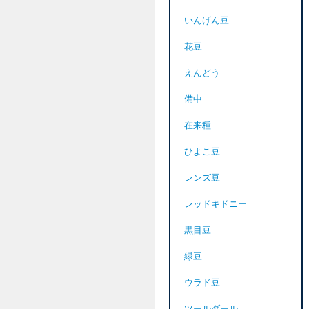
いんげん豆
花豆
えんどう
備中
在来種
ひよこ豆
レンズ豆
レッドキドニー
黒目豆
緑豆
ウラド豆