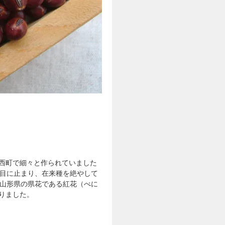
西町で細々と作られていました
の目に止まり、在来種を絶やして
。山形県の県花である紅花（べに
りました。