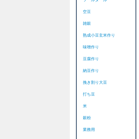
ツールダール
空豆
雑穀
熟成小豆玄米作り
味噌作り
豆腐作り
納豆作り
挽き割り大豆
打ち豆
米
穀粉
業務用