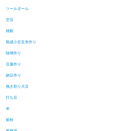
ツールダール
空豆
雑穀
熟成小豆玄米作り
味噌作り
豆腐作り
納豆作り
挽き割り大豆
打ち豆
米
穀粉
業務用