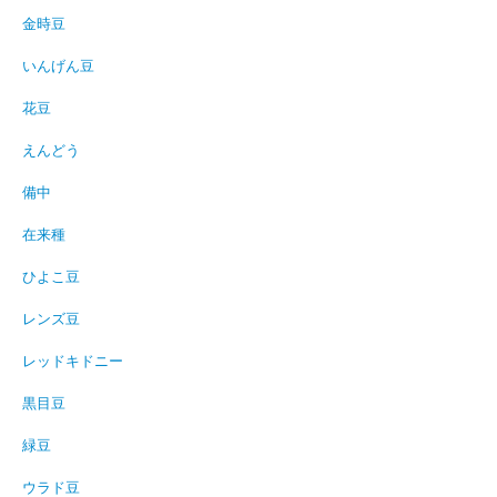
金時豆
いんげん豆
花豆
えんどう
備中
在来種
ひよこ豆
レンズ豆
レッドキドニー
黒目豆
緑豆
ウラド豆