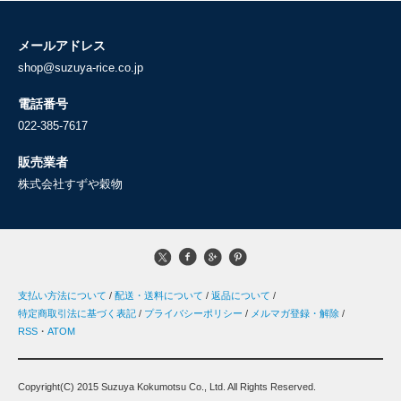
メールアドレス
shop@suzuya-rice.co.jp
電話番号
022-385-7617
販売業者
株式会社すずや穀物
支払い方法について
/
配送・送料について
/
返品について
/
特定商取引法に基づく表記
/
プライバシーポリシー
/
メルマガ登録・解除
/
RSS
・
ATOM
Copyright(C) 2015 Suzuya Kokumotsu Co., Ltd. All Rights Reserved.