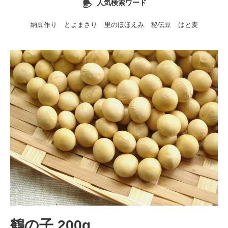
人気検索ワード
納豆作り
とよまさり
里のほほえみ
秘伝豆
はと麦
鶴の子 200g