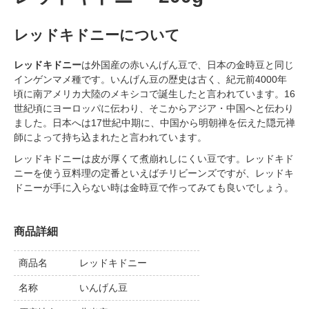
レッドキドニーについて
レッドキドニー
は外国産の赤いんげん豆で、日本の金時豆と同じ
インゲンマメ種です。いんげん豆の歴史は古く、紀元前4000年
頃に南アメリカ大陸のメキシコで誕生したと言われています。16
世紀頃にヨーロッパに伝わり、そこからアジア・中国へと伝わり
ました。日本へは17世紀中期に、中国から明朝禅を伝えた隠元禅
師によって持ち込まれたと言われています。
レッドキドニーは皮が厚くて煮崩れしにくい豆です。レッドキド
ニーを使う豆料理の定番といえばチリビーンズですが、レッドキ
ドニーが手に入らない時は金時豆で作ってみても良いでしょう。
商品詳細
商品名
レッドキドニー
名称
いんげん豆