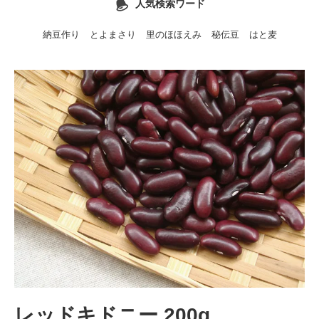
人気検索ワード
納豆作り
とよまさり
里のほほえみ
秘伝豆
はと麦
レッドキドニー 200g