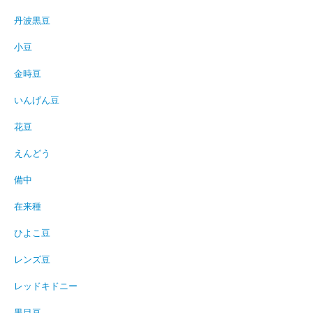
丹波黒豆
小豆
金時豆
いんげん豆
花豆
えんどう
備中
在来種
ひよこ豆
レンズ豆
レッドキドニー
黒目豆