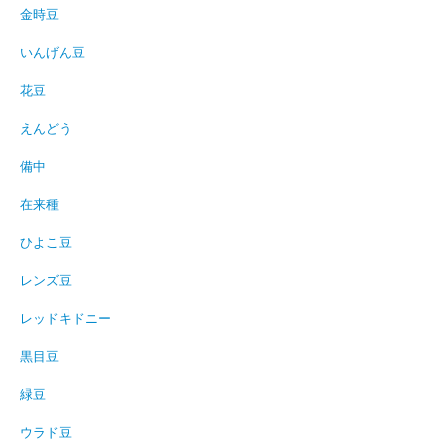
金時豆
いんげん豆
花豆
えんどう
備中
在来種
ひよこ豆
レンズ豆
レッドキドニー
黒目豆
緑豆
ウラド豆