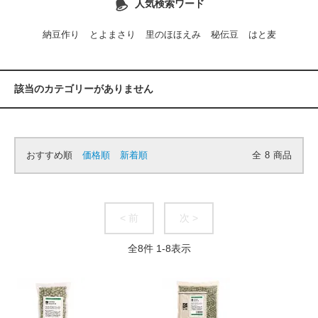
人気検索ワード
納豆作り
とよまさり
里のほほえみ
秘伝豆
はと麦
該当のカテゴリーがありません
おすすめ順
価格順
新着順
全
8
商品
< 前
次 >
全
8
件
1
-
8
表示