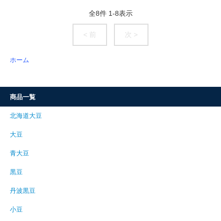
全
8
件
1
-
8
表示
< 前
次 >
ホーム
商品一覧
北海道大豆
大豆
青大豆
黒豆
丹波黒豆
小豆