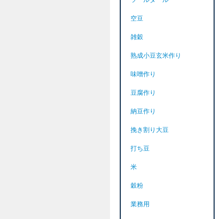
ツールダール
空豆
雑穀
熟成小豆玄米作り
味噌作り
豆腐作り
納豆作り
挽き割り大豆
打ち豆
米
穀粉
業務用