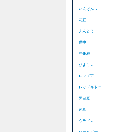
いんげん豆
花豆
えんどう
備中
在来種
ひよこ豆
レンズ豆
レッドキドニー
黒目豆
緑豆
ウラド豆