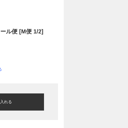
ル便 [M便 1/2]
る
に入れる