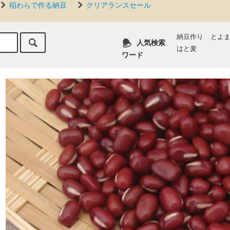
稲わらで作る納豆
クリアランスセール
納豆作り
とよ
人気検索
はと麦
ワード