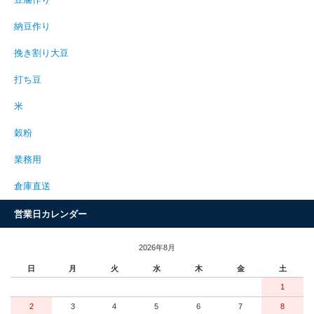
豆腐作り
納豆作り
挽き割り大豆
打ち豆
米
穀粉
業務用
倉庫直送
営業日カレンダー
2026年8月
日
月
火
水
木
金
土
1
2
3
4
5
6
7
8