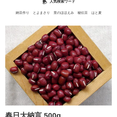
人気検索ワード
納豆作り
とよまさり
里のほほえみ
秘伝豆
はと麦
春日大納言 500g