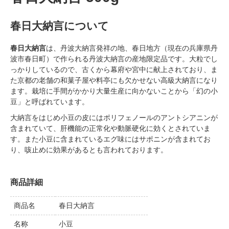
春日大納言について
春日大納言
は、丹波大納言発祥の地、春日地方（現在の兵庫県丹
波市春日町）で作られる丹波大納言の産地限定品です。大粒でし
っかりしているので、古くから幕府や宮中に献上されており、ま
た京都の老舗の和菓子屋や料亭にも欠かせない高級大納言になり
ます。栽培に手間がかかり大量生産に向かないことから「幻の小
豆」と呼ばれています。
大納言をはじめ小豆の皮にはポリフェノールのアントシアニンが
含まれていて、肝機能の正常化や動脈硬化に効くとされていま
す。また小豆に含まれているエグ味にはサポニンが含まれてお
り、咳止めに効果があるとも言われております。
商品詳細
商品名
春日大納言
名称
小豆