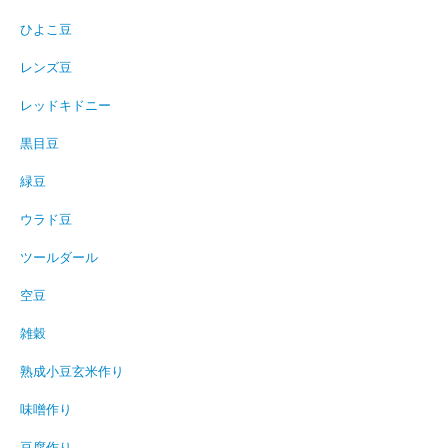
ひよこ豆
レンズ豆
レッドキドニー
黒目豆
緑豆
ウラド豆
ツールダール
空豆
雑穀
熟成小豆玄米作り
味噌作り