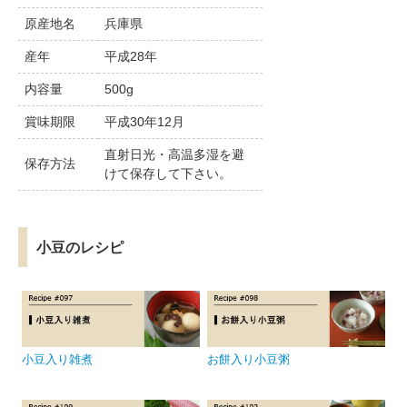
原産地名
兵庫県
産年
平成28年
内容量
500g
賞味期限
平成30年12月
直射日光・高温多湿を避
保存方法
けて保存して下さい。
小豆のレシピ
小豆入り雑煮
お餅入り小豆粥