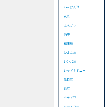
いんげん豆
花豆
えんどう
備中
在来種
ひよこ豆
レンズ豆
レッドキドニー
黒目豆
緑豆
ウラド豆