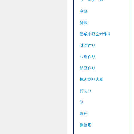
ツールダール
空豆
雑穀
熟成小豆玄米作り
味噌作り
豆腐作り
納豆作り
挽き割り大豆
打ち豆
米
穀粉
業務用