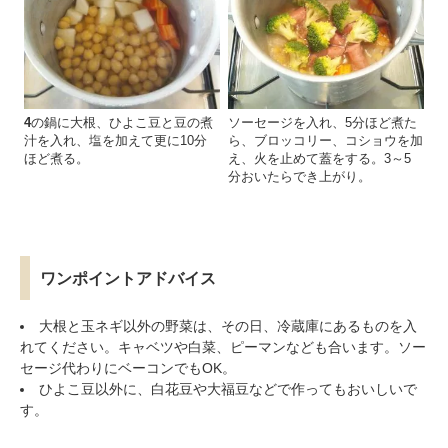
4
の鍋に大根、ひよこ豆と豆の煮
ソーセージを入れ、5分ほど煮た
汁を入れ、塩を加えて更に10分
ら、ブロッコリー、コショウを加
ほど煮る。
え、火を止めて蓋をする。3～5
分おいたらでき上がり。
ワンポイントアドバイス
大根と玉ネギ以外の野菜は、その日、冷蔵庫にあるものを入
れてください。キャベツや白菜、ピーマンなども合います。ソー
セージ代わりにベーコンでもOK。
ひよこ豆以外に、白花豆や大福豆などで作ってもおいしいで
す。