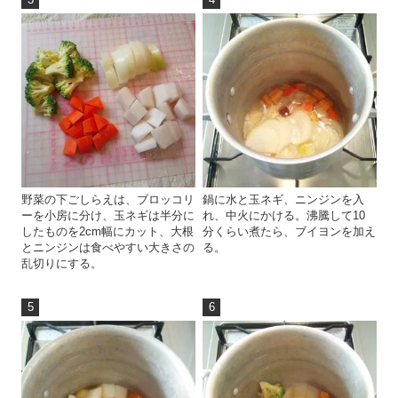
3
4
野菜の下ごしらえは、ブロッコリ
鍋に水と玉ネギ、ニンジンを入
ーを小房に分け、玉ネギは半分に
れ、中火にかける。沸騰して10
したものを2cm幅にカット、大根
分くらい煮たら、ブイヨンを加え
とニンジンは食べやすい大きさの
る。
乱切りにする。
5
6