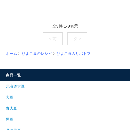
全
9
件
1
-
9
表示
< 前
次 >
ホーム
>
ひよこ豆のレシピ
>
ひよこ豆入りポトフ
商品一覧
北海道大豆
大豆
青大豆
黒豆