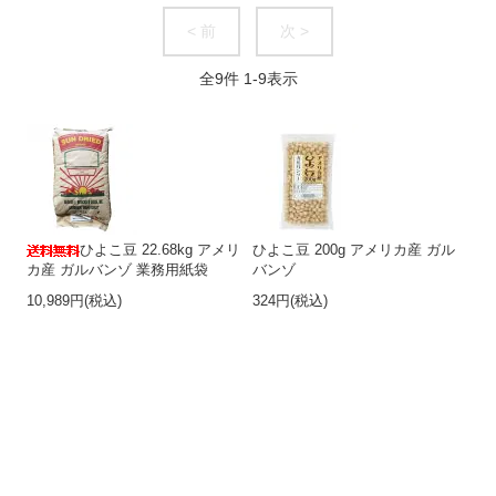
< 前
次 >
全
9
件
1
-
9
表示
ひよこ豆 22.68kg アメリ
ひよこ豆 200g アメリカ産 ガル
カ産 ガルバンゾ 業務用紙袋
バンゾ
10,989円(税込)
324円(税込)