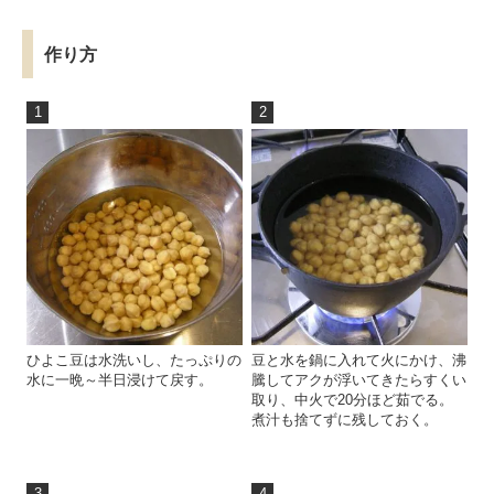
作り方
1
2
ひよこ豆は水洗いし、たっぷりの
豆と水を鍋に入れて火にかけ、沸
水に一晩～半日浸けて戻す。
騰してアクが浮いてきたらすくい
取り、中火で20分ほど茹でる。
煮汁も捨てずに残しておく。