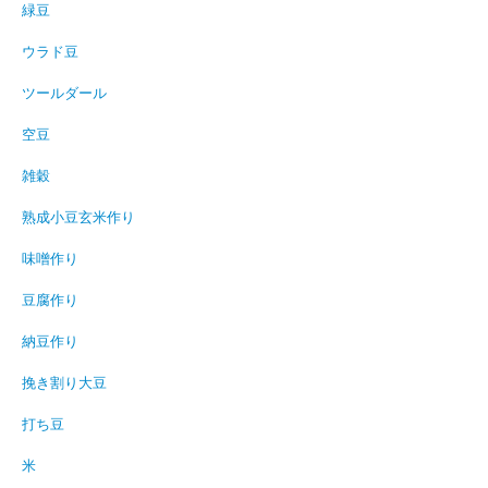
緑豆
ウラド豆
ツールダール
空豆
雑穀
熟成小豆玄米作り
味噌作り
豆腐作り
納豆作り
挽き割り大豆
打ち豆
米