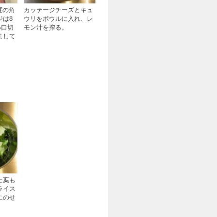
度の角
カッテージチーズとキュ
ジは8
ウリをボウルに入れ、レ
小口切
モン汁を搾る。
まして
た葉も
ライス
にのせ