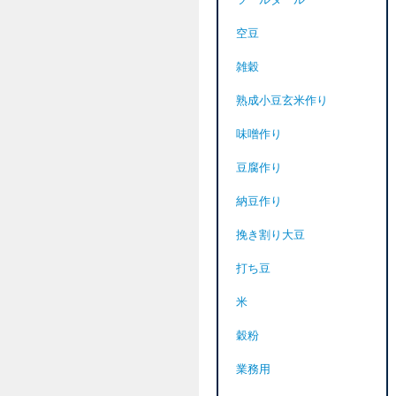
ツールダール
空豆
雑穀
熟成小豆玄米作り
味噌作り
豆腐作り
納豆作り
挽き割り大豆
打ち豆
米
穀粉
業務用