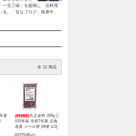
「一豆三味」を提唱し、豆料理
いる。「豆なブログ」執筆中。
全
12
商品
5年産
大正金時 200g 2
産
025年産 令和7年産 北海
道産 メール便 [M便 1/2]
837円(税込)