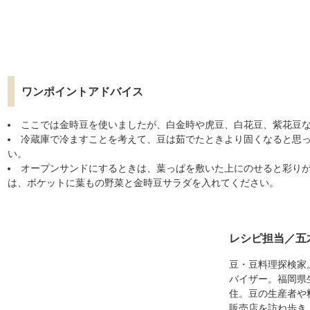
ワンポイントアドバイス
ここでは金時豆を使いましたが、白金時や虎豆、白花豆、紫花豆
冷蔵庫で冷ますことを考えて、豆は茹でたときより固くなると思
い。
オープンサンドにするときは、葉っぱを敷いた上にのせると彩り
は、ポケットに葉もの野菜と金時豆サラダを入れてください。
レシピ担当／五
豆・豆料理探検家
バイザー。福岡県
住。豆の生産者や
販売店を訪ね歩き