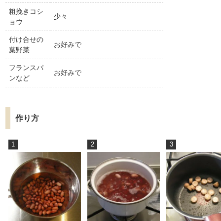
粗挽きコシ
少々
ョウ
付け合せの
お好みで
葉野菜
フランスパ
お好みで
ンなど
作り方
1
2
3