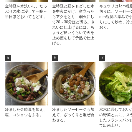
金時豆を水洗いし、たっ
金時豆と豆をもどした水
キュウリは1cm程
ぷりの水に浸して一晩～
を中火にかけ、煮立った
切りに。ソーセー
半日ほどおいてもどす。
らアクをとり、弱火にし
mm程度の厚みで
て20～30分ほど煮る。き
りにして炒め、冷
れいに仕上げるには、ち
おく。
ょうど良いくらいで火を
止め蓋をして予熱で仕上
げる。
5
6
7
冷ました金時豆を加え、
冷ましたソーセージも加
氷水に浸しておい
塩、コショウをふる。
えて、ざっくりと混ぜ合
の野菜と共に、ス
わせる。
したフランスパン
て出来上り。