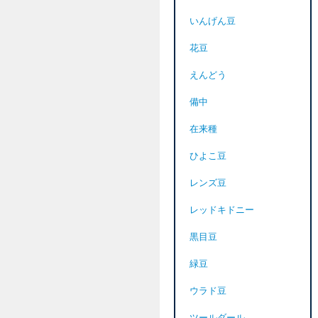
いんげん豆
花豆
えんどう
備中
在来種
ひよこ豆
レンズ豆
レッドキドニー
黒目豆
緑豆
ウラド豆