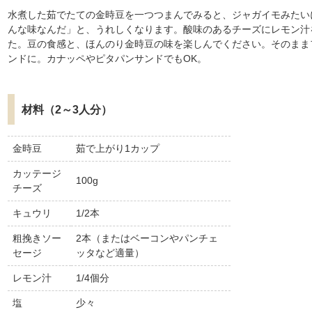
水煮した茹でたての金時豆を一つつまんでみると、ジャガイモみたい
んな味なんだ」と、うれしくなります。酸味のあるチーズにレモン汁
た。豆の食感と、ほんのり金時豆の味を楽しんでください。そのまま
ンドに。カナッペやピタパンサンドでもOK。
材料（2～3人分）
金時豆
茹で上がり1カップ
カッテージ
100g
チーズ
キュウリ
1/2本
粗挽きソー
2本（またはベーコンやパンチェ
セージ
ッタなど適量）
レモン汁
1/4個分
塩
少々