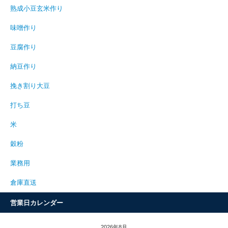
熟成小豆玄米作り
味噌作り
豆腐作り
納豆作り
挽き割り大豆
打ち豆
米
穀粉
業務用
倉庫直送
営業日カレンダー
2026年8月