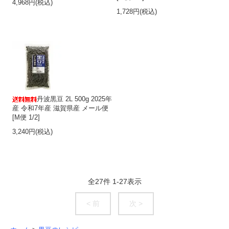
4,968円(税込)
1,728円(税込)
丹波黒豆 2L 500g 2025年
産 令和7年産 滋賀県産 メール便
[M便 1/2]
3,240円(税込)
全
27
件
1
-
27
表示
< 前
次 >