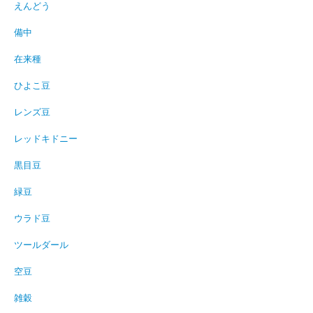
えんどう
備中
在来種
ひよこ豆
レンズ豆
レッドキドニー
黒目豆
緑豆
ウラド豆
ツールダール
空豆
雑穀