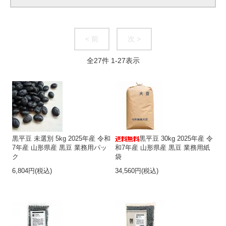
< 前
次 >
全
27
件
1
-
27
表示
黒平豆 未選別 5kg 2025年産 令和
黒平豆 30kg 2025年産 令
7年産 山形県産 黒豆 業務用パッ
和7年産 山形県産 黒豆 業務用紙
ク
袋
6,804円(税込)
34,560円(税込)