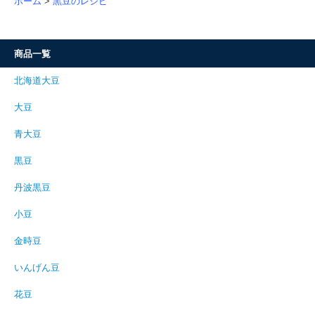
ホーム
>
黒豆のレシピ
商品一覧
北海道大豆
大豆
青大豆
黒豆
丹波黒豆
小豆
金時豆
いんげん豆
花豆