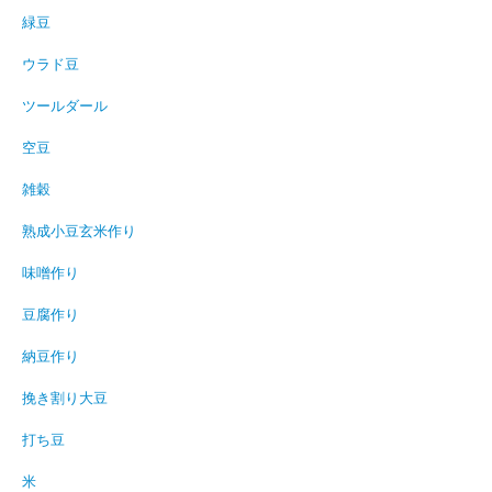
緑豆
ウラド豆
ツールダール
空豆
雑穀
熟成小豆玄米作り
味噌作り
豆腐作り
納豆作り
挽き割り大豆
打ち豆
米